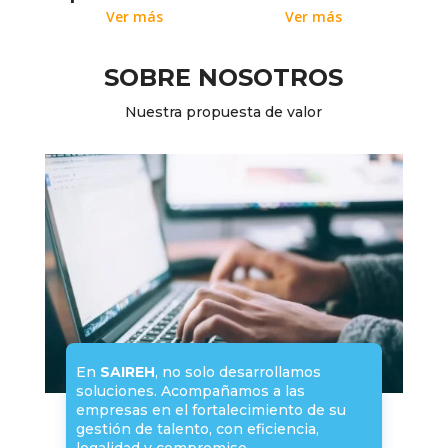
Ver más
Ver más
SOBRE NOSOTROS
Nuestra propuesta de valor
En
SAIREH
, no solo desarrollamos
soluciones. Acompañamos a las
empresas en el fortalecimiento de su
gestión de talento, con eficiencia,
legalidad y compromiso.